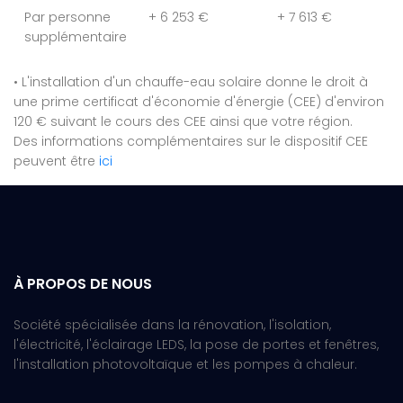
Par personne
+ 6 253 €
+ 7 613 €
supplémentaire
• L'installation d'un chauffe-eau solaire donne le droit à
une prime certificat d'économie d'énergie (CEE) d'environ
120 € suivant le cours des CEE ainsi que votre région.
Des informations complémentaires sur le dispositif CEE
peuvent être
ici
À PROPOS DE NOUS
Société spécialisée dans la rénovation, l'isolation,
l'électricité, l'éclairage LEDS, la pose de portes et fenêtres,
l'installation photovoltaïque et les pompes à chaleur.