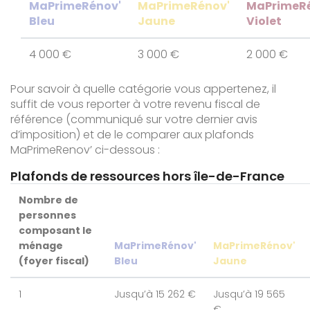
MaPrimeRénov'
MaPrimeRénov'
MaPrimeR
Bleu
Jaune
Violet
4 000 €
3 000 €
2 000 €
Pour savoir à quelle catégorie vous appertenez, il
suffit de vous reporter à votre revenu fiscal de
référence (communiqué sur votre dernier avis
d’imposition) et de le comparer aux plafonds
MaPrimeRenov’ ci-dessous :
Plafonds de ressources hors île-de-France
Nombre de
personnes
composant le
ménage
MaPrimeRénov'
MaPrimeRénov'
(foyer fiscal)
Bleu
Jaune
1
Jusqu’à 15 262 €
Jusqu’à 19 565
€