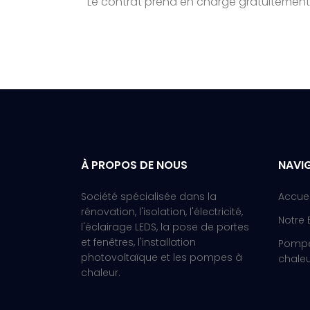
Le contrat prend en charge gratuitemen
À PROPOS DE NOUS
NAVI
Société spécialisée dans la
Accuei
rénovation, l'isolation, l'électricité,
Notre 
l'éclairage LEDS, la pose de portes
et fenêtres, l'installation
Pomp
photovoltaïque et les pompes à
chale
chaleur.