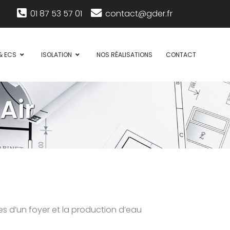
01 87 53 57 01
contact@gder.fr
& ECS
ISOLATION
NOS RÉALISATIONS
CONTACT
Air
s d’un foyer et la production d’eau