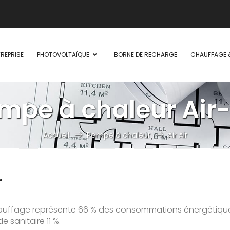
REPRISE
PHOTOVOLTAÏQUE
BORNE DE RECHARGE
CHAUFFAGE 
mpe à chaleur Air-
Accueil
Pompe à chaleur
Air Air
r
auffage représente 66 % des consommations énergétique
 sanitaire 11 %.