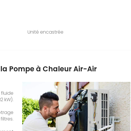
Unité encastrée
e la Pompe à Chaleur Air-Air
 fluide
2 kW).
mètrage
iltres.