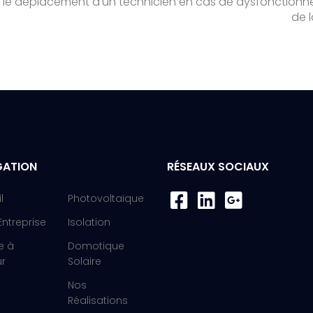
t le déplacement d'un technicien en cas de dysfonction
de l
GATION
RÉSEAUX SOCIAUX
l
Photovoltaïque
Entreprise
Isolation
e à
Domotique
ur
Solaire
Nos
Réalisations