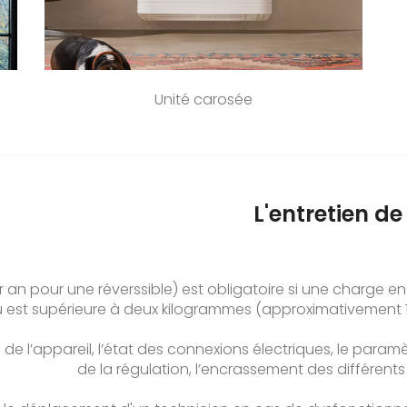
Unité carosée
L'entretien d
r an pour une réverssible) est obligatoire si une charge en
u est supérieure à deux kilogrammes (approximativement 1
l de l’appareil, l’état des connexions électriques, le para
de la régulation, l’encrassement des différents f