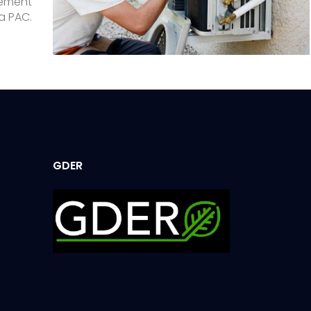
nement
a PAC.
GDER