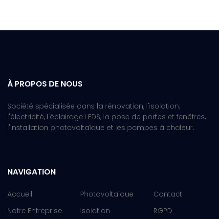
À PROPOS DE NOUS
Société spécialisée dans la rénovation, l'isolation,
l'électricité, l'éclairage LEDS, la pose de portes et fenêtres,
l'installation photovoltaïque et les pompes à chaleur.
NAVIGATION
Accueil
Photovoltaïque
Contact
Notre Entreprise
Isolation
RGPD