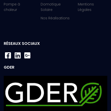
Pompe à
Domotique
Mentions
chaleur
Solaire
Légales
Nos Réalisations
RÉSEAUX SOCIAUX
GDER