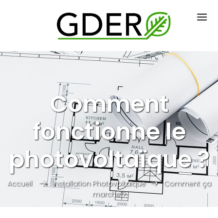
Comment
fonctionne le
photovoltaïque ?
Accueil
Installation Photovoltaïque
Comment ça
marche ?