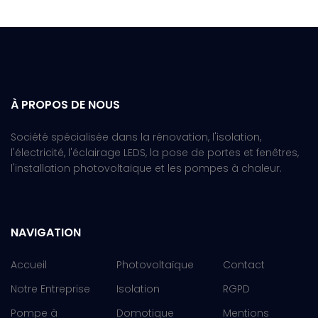
À PROPOS DE NOUS
Société spécialisée dans la rénovation, l'isolation,
l'électricité, l'éclairage LEDS, la pose de portes et fenêtres,
l'installation photovoltaïque et les pompes à chaleur.
NAVIGATION
Accueil
Photovoltaïque
Contact
Notre Entreprise
Isolation
RGPD
Pompe à
Domotique
Mentions