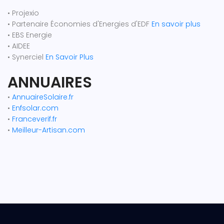
• Projexio
• Partenaire Économies d'Energies d'EDF
En savoir plus
• EBS Energie
• AIDEE
• Synerciel
En Savoir Plus
ANNUAIRES
•
AnnuaireSolaire.fr
•
Enfsolar.com
•
Franceverif.fr
•
Meilleur-Artisan.com